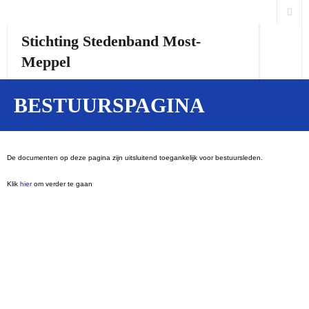
Stichting Stedenband Most-
Meppel
Home
BESTUURSPAGINA
Over ons
Activiteiten
De documenten op deze pagina zijn uitsluitend toegankelijk voor bestuursleden.
Klik
hier
om verder te gaan
Links
Česká verze
English version
Students