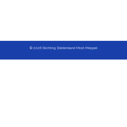
Fotoboek
Archief
Contact
© 2026 Stichting Stedenband Most-Meppel