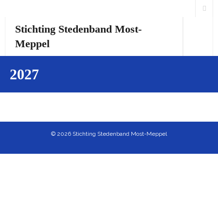
Stichting Stedenband Most-
Meppel
Home
2027
Over ons
Activiteiten
Links
© 2026 Stichting Stedenband Most-Meppel
Česká verze
English version
Students